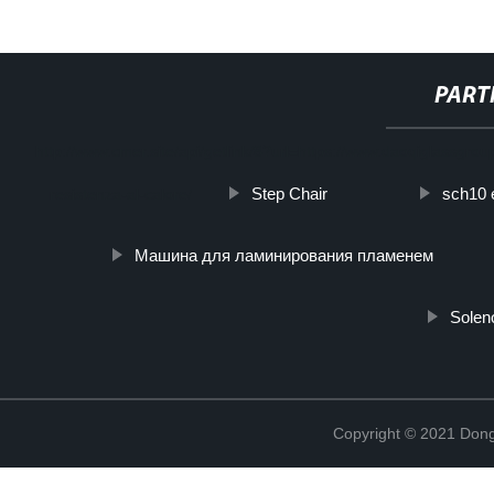
PART
http://www.cmer.site/api/getlink/8?url=https://www.daoqiglassgroup.i
Step Chair
sch10 
resistenza-al-calore/
Машина для ламинирования пламенем
Solen
Copyright © 2021 Dong