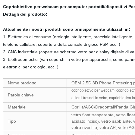
Copriobiettivo per webcam per computer portatili/dispositivi P
Dettagli del prodotto:
Attualmente i nostri prodotti sono principalmente utilizzati in:
1. Elettronica di consumo (orologio intelligente, bracciale intelligente
telefono cellulare, copertura della console di gioco PSP, ecc. )
2. CNC industriale (coperture schermo vetro per display digitale di v
3. Elettrodomestici (vari coperchi in vetro per apparecchi, come panne
elettronici per orologio, ecc. )
Nome prodotto
OEM 2.5D 3D Phone Protecting pa
copriobiettivo per webcam, copriobiettiv
Parole chiave
di lenti fresnel in vetro, copriobiettivo i
Materiale
Gorilla/AGC/Dragontail/Panda Gl
vetro float trasparente, vetro floa
Tipo
acidato inciso), vetro sabbiante, 
vetro rivestito, vetro AR, vetro AG