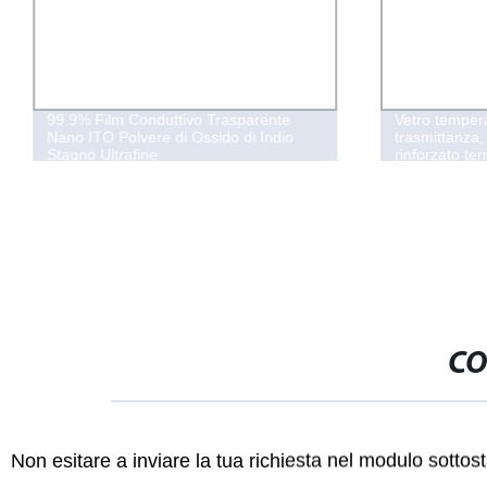
99.9% Film Conduttivo Trasparente
Vetro tempera
Nano ITO Polvere di Ossido di Indio
trasmittanza,
Stagno Ultrafine
rinforzato t
CO
Non esitare a inviare la tua richiesta nel modulo sotto