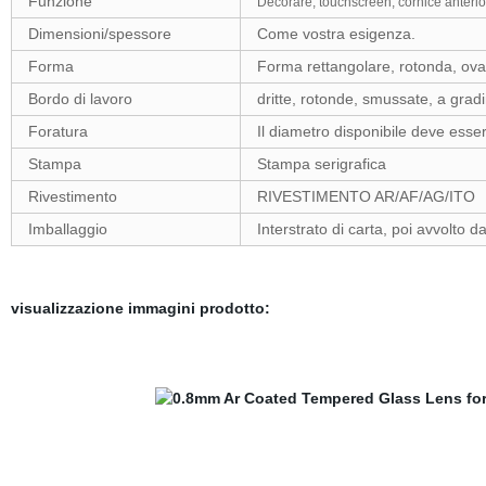
Funzione
Decorare, touchscreen, cornice anterio
Dimensioni/spessore
Come vostra esigenza.
Forma
Forma rettangolare, rotonda, oval
Bordo di lavoro
dritte, rotonde, smussate, a grad
Foratura
Il diametro disponibile deve ess
Stampa
Stampa serigrafica
Rivestimento
RIVESTIMENTO AR/AF/AG/ITO
Imballaggio
Interstrato di carta, poi avvolto 
visualizzazione immagini prodotto: