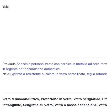
Yuki
Previous:
Specchio personalizzato con cornice in metallo ad arco retro
in argento per decorazione domestica
Next:
{@Pirofila resistente al calore in vetro borosilicato, teglia rotonda
Vetro termoconduttivo
,
Protezione in vetro
,
Vetro serigrafico
,
Pr
infrangibile
,
Serigrafia su vetro
,
Vetro a bassa espansione
,
Vetr