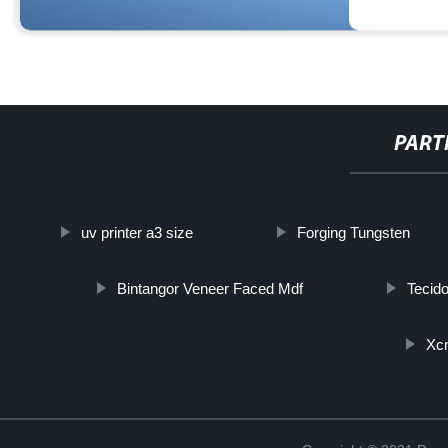
PART
http://www.cmer.site/api/getlink/8?url=https://www.daoqiglassgroup.i
uv printer a3 size
Forging Tungsten
Bintangor Veneer Faced Mdf
Tecido
Xc