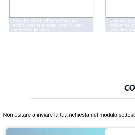
Vetro isolante riflettente chiaro per
Obiettivo di 
edifici, vetro temperato, doppio vetro,
dell&prime;ob
vetro isolante cavo
polverizzazio
stagno dell&p
purezza
CO
Non esitare a inviare la tua richiesta nel modulo sotto