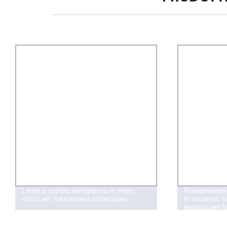
Lente a cupola semisferica in vetro
Rivestimento 
ottico per fotocamera subacquea
in alluminio
termico per t