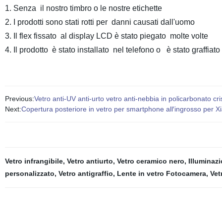
1. Senza il nostro timbro o le nostre etichette
2. I prodotti sono stati rotti per danni causati dall'uomo
3. Il flex fissato al display LCD è stato piegato molte volte
4. Il prodotto è stato installato nel telefono o è stato graffiat
Previous:
Vetro anti-UV anti-urto vetro anti-nebbia in policarbonato cr
Next:
Copertura posteriore in vetro per smartphone all′ingrosso per 
Vetro infrangibile
,
Vetro antiurto
,
Vetro ceramico nero
,
Illuminaz
personalizzato
,
Vetro antigraffio
,
Lente in vetro Fotocamera
,
Vet