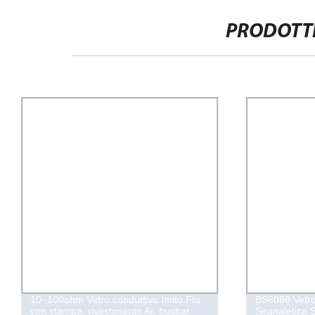
PRODOTTI
10~100ohm Vetro conduttivo Imito Fto
BS6088 Vetro 
con stampa, rivestimento Ar, busbar
Segnaletica S