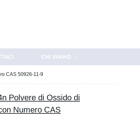
TTACI
CHI SIAMO
mero CAS 50926-11-9
4n Polvere di Ossido di
O con Numero CAS