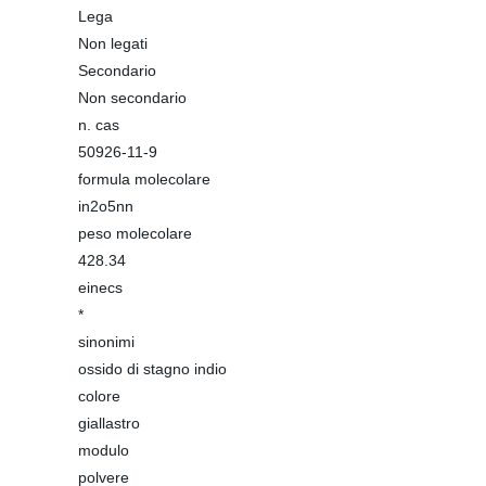
Lega
Non legati
Secondario
Non secondario
n. cas
50926-11-9
formula molecolare
in2o5nn
peso molecolare
428.34
einecs
*
sinonimi
ossido di stagno indio
colore
giallastro
modulo
polvere