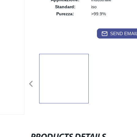
Standard:
iso
Purezza:
>99.9%
SEND EMAIL