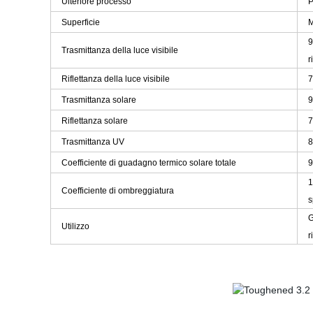
Ulteriore processo
P
Superficie
M
9
Trasmittanza della luce visibile
r
Riflettanza della luce visibile
7
Trasmittanza solare
Riflettanza solare
7
Trasmittanza UV
8
Coefficiente di guadagno termico solare totale
9
1
Coefficiente di ombreggiatura
s
G
Utilizzo
r