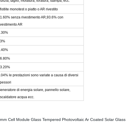
ulizia, taglio, molatura, foratura, stampa, ecc.
istlite monotest o piatto o AR rivestito
1.60% senza rivestimento AR,93.6% con
ivestimento AR
.30%
93%
.40%
6.80%
3.20%
.04% le prestazioni sono variate a causa di diversi
pessori
eneratore di energia solare, pannello solare,
iscaldatore acqua ecc.