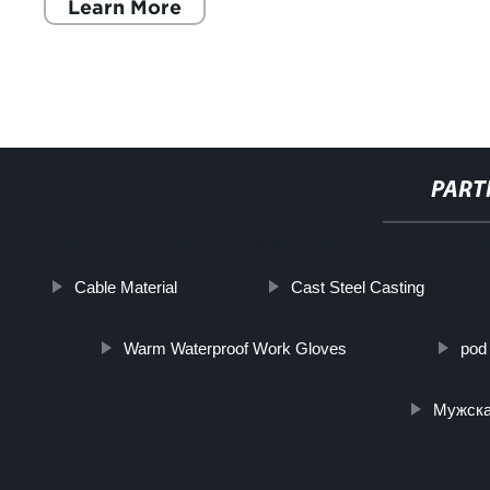
Learn More
PART
http://www.cmer.site/api/getlink/8?url=https://www.daoqiglassgr
Cable Material
Cast Steel Casting
Warm Waterproof Work Gloves
pod 
Мужска