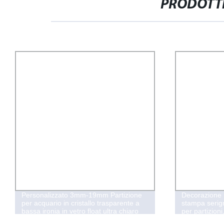
PRODOTTI
Personalizzato 3mm-19mm Partizione
Decorazione 
per acquario in cristallo trasparente a
stampa serigr
bassa ironia in vetro float ultra chiaro
per partizioni