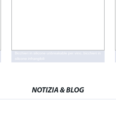
Bicchieri in silicone unbreakable per vino, bicchieri in
silicone infrangibili
NOTIZIA & BLOG