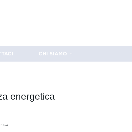
TTACI
CHI SIAMO
nza energetica
etica