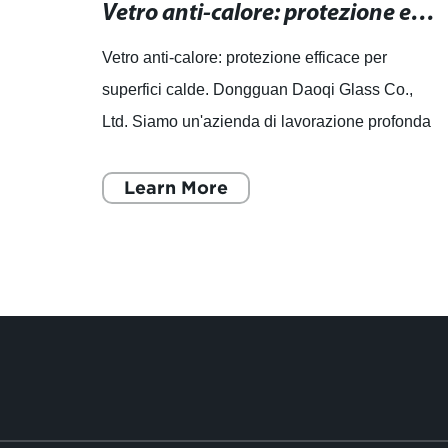
Vetro resistente ai raggi UV: la soluzione per proteggere e preservare i tuoi prodotti con efficacia.
Vetro anti-calore: protezione efficace per superfici calde.
per
Vetro anti-calore: protezione efficace per
superfici calde. Dongguan Daoqi Glass Co.,
 la
Ltd. Siamo un'azienda di lavorazione profonda
re i
del vetro con oltre 16 anni di esperienza e
specializzata nella ric
Learn More