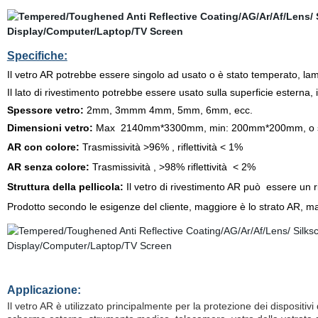
Specifiche:
Il vetro AR
potrebbe essere singolo ad usato o è stato temperato, lamin
Il lato di rivestimento potrebbe essere usato sulla superficie esterna, i
Spessore vetro:
2mm, 3mmm 4mm, 5mm, 6mm, ecc.
Dimensioni vetro:
Max
2140mm
*
3300mm
, min: 200mm*200mm
, o
AR con colore:
Trasmissività
>96% , riflettività < 1%
AR senza colore:
Trasmissività , >98% riflettività < 2%
Struttura della pellicola:
Il
vetro di rivestimento AR può
essere un ri
Prodotto secondo le esigenze del cliente, maggiore è lo strato AR, magg
Applicazione:
Il vetro AR è utilizzato principalmente per la protezione dei disposit