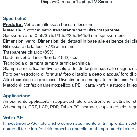
Specifiche:
Prodotto:
Vetro antiriflesso a bassa riflessione
Materiale in ottone: Vetro trasparente/vetro ultra trasparente
Spessore vetro: 0.55/0.75/1/1.5/2/2.5/3/4/5/6 mm spessore ecc.
Dimensioni vetro: Dimensioni dei dettagli in base alle esigenze del c
Riflessione della luce: <1% al minimo
Trasparente chiaro::>89%
Bordo in vetro: Liscio/bordo 2.5 D, ecc.
Tecnologia di tempra:tempra termica/chimica
Stampa serigrafica:motivo e colore dei dettagli in base alle esigenze d
Foro per vetro:foro di foratura/ foro di taglio a getto d'acqua/ foro d
Altre tecnologie di processo: Rivestimento smerigliato, antiriflesso/ant
Metodo di confezionamento:pellicola PE + carta kraft + astuccio in le
Applicazione
Ampiamente applicabile in apparecchiature elettroniche, elettriche, stru
Ad esempio, CRT, LCD, PDP, Tablet PC, scanner, copiatrice, elettrogra
Vetro AF
Il rivestimento AF, noto anche come rivestimento anti-impronta, rivest
dotato di forte idrofobicità, macchia anti-olio, anti-impronta digitale e a