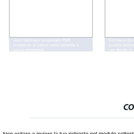
Vetro laminato temperato PVB
Bicchiere da v
resistente al calore vetro isolante a
qualità resis
bassa emissività
con bordo in 
CO