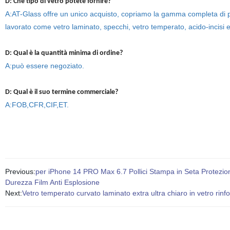
D: Che tipo di vetro potete fornire?
A:AT-Glass offre un unico acquisto, copriamo la gamma completa di prodo
lavorato come vetro laminato, specchi, vetro temperato, acido-incisi 
D: Qual è la quantità minima di ordine?
A:può essere negoziato.
D: Qual è il suo termine commerciale?
A:FOB,CFR,CIF,ET.
Previous:
per iPhone 14 PRO Max 6.7 Pollici Stampa in Seta Protezio
Durezza Film Anti Esplosione
Next:
Vetro temperato curvato laminato extra ultra chiaro in vet