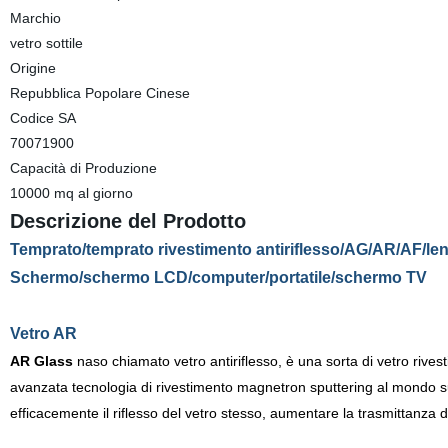
Marchio
vetro sottile
Origine
Repubblica Popolare Cinese
Codice SA
70071900
Capacità di Produzione
10000 mq al giorno
Descrizione del Prodotto
Temprato/temprato rivestimento antiriflesso/AG/AR/AF/len
Schermo/schermo LCD/computer/portatile/schermo TV
Vetro AR
AR Glass
naso chiamato vetro antiriflesso,
è una sorta di vetro rivesti
avanzata tecnologia di rivestimento magnetron sputtering al mondo sull
efficacemente il riflesso del vetro stesso, aumentare la trasmittanza de