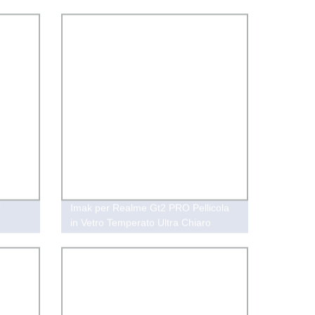
ino
Protezione Schermatura Vetro al
co
piombo con telaio in lega di alluminio
o acciaio inossidabile per sala di
scansione CT a raggi X
r
Imak per Realme Gt2 PRO Pellicola
in Vetro Temperato Ultra Chiaro
Antigraffio per Obiettivo della
Fotocamera + Cappuccio in Acrilico
per Obiettivo