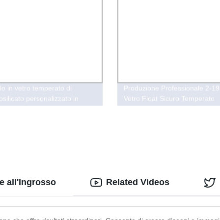
lo in vetro temperato di
Produzione Professionale 2-
silicato personalizzato in
Vetro Float Sicuro Temperato
orosilicato alto
Trasparente
e all'Ingrosso
Related Videos