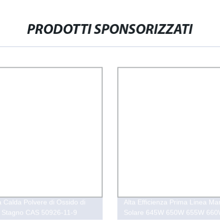
PRODOTTI SPONSORIZZATI
a Calda Polvere di Ossido di
Alta Efficienza Prima Linea Ma
e Stagno CAS 50926-11-9
Solare 645W 650W 655W 66