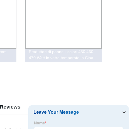
19mm
Produttori di pannelli solari 450 460
470 Watt in vetro temperato in Cina
Reviews