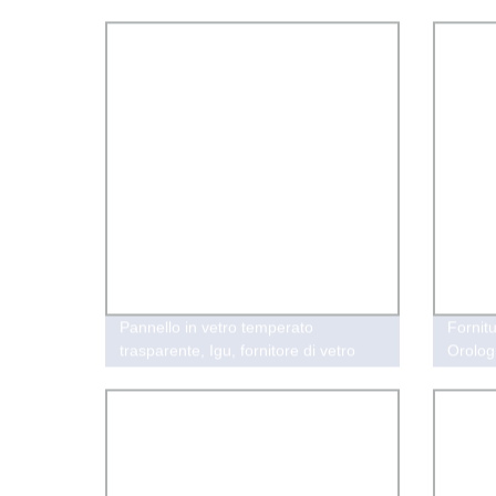
inossidabile senza BPA Metallo
In2o5s
rivestito in rame Calice infrangibile da
vino
Pannello in vetro temperato
Fornit
trasparente, Igu, fornitore di vetro
Orolog
isolato
approv
monito
reale p
sicure