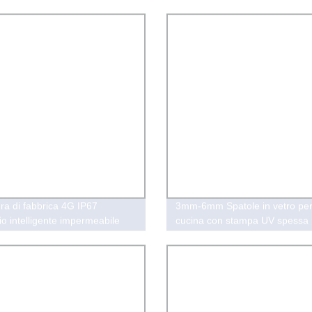
n Dalla Fabbrica
665W 670W Vetro Monocristall
Aiko Utilizzo per Tetto Domesti
ura di fabbrica 4G IP67
3mm-6mm Spatole in vetro pe
io intelligente impermeabile
cucina con stampa UV spessa
ato CE per studenti con
raggio della mappa in tempo
er la protezione della
zza D36U