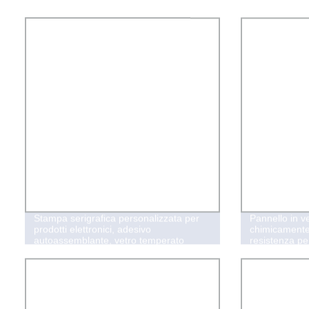
Stampa serigrafica personalizzata per
Pannello in v
prodotti elettronici, adesivo
chimicamente 
autoassemblante, vetro temperato
resistenza pe
chimicamente ad alta resistenza
cucina, V. L T
luce &gt;91%