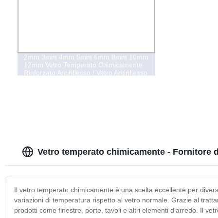
2mm 3mm 4mm 5mm 6mm 8mm 10mm
12mm Vetro Temperato Chimicamente
Rinforzato Antiriflesso / Vetro Antiriflesso
per Pannelli Touch / Schermo di Visione
Antiriflesso
Vetro temperato chimicamente - Fornitore d
Il vetro temperato chimicamente è una scelta eccellente per diverse
variazioni di temperatura rispetto al vetro normale. Grazie al tra
prodotti come finestre, porte, tavoli e altri elementi d'arredo. Il