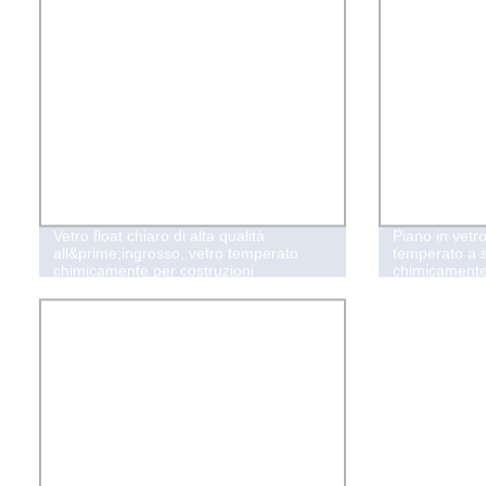
Vetro float chiaro di alta qualità
Piano in vetr
all&prime;ingrosso, vetro temperato
temperato a 
chimicamente per costruzioni
chimicamente 
temperato / l