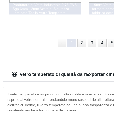
Produttore di Vetro Industriale 0.76 PVB
19mm Vetro t
Sgp 6mm 12mm Vetro di Sicurezza
formato perso
Laminato Taglia Vetro Temperato
fabbrica eccel
Laminato
temperato jum
produttore
‹
1
2
3
4
5
Vetro temperato di qualità dall'Exporter cin
Il vetro temperato è un prodotto di alta qualità e resistenza. Graz
rispetto al vetro normale, rendendolo meno suscettibile alla rottura.
elettronici. Inoltre, il vetro temperato ha una buona trasparenza e 
resistendo anche a forti urti e sollecitazioni.