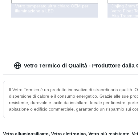
Vetro temperato ultra chiaro OEM per
Jinjing 3m
illuminazione a LED
Vetro Float T
Alta Trasmitt
Vetro Termico di Qualità - Produttore dalla 
Il Vetro Termico è un prodotto innovativo di straordinaria qualità. 
dispersione di calore e il consumo energetico. Grazie alle sue propr
resistente, durevole e facile da installare. Ideale per finestre, porte
abitazione o edificio commerciale, garantendo un risparmio sui c
Vetro alluminosilicato
,
Vetro elettronico
,
Vetro più resistente
,
Ve