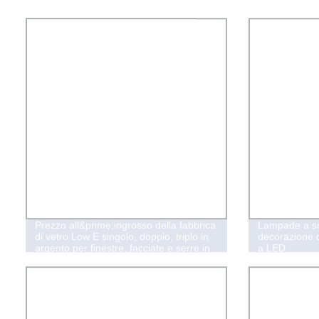
Prezzo all&prime;ingrosso della fabbrica
Lampade a so
di vetro Low E singolo, doppio, triplo in
decorazione d
argento per finestre, facciate e serre in
a LED
Cina