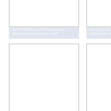
6mm Pannelli in vetro laccato per
Ceramica Ner
decorazione di pareti e mobili
Piano Cottura