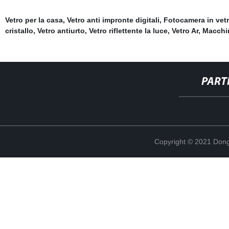
Vetro per la casa
,
Vetro anti impronte digitali
,
Fotocamera in vet
cristallo
,
Vetro antiurto
,
Vetro riflettente la luce
,
Vetro Ar
,
Macchin
PART
Copyright © 2021 Dong