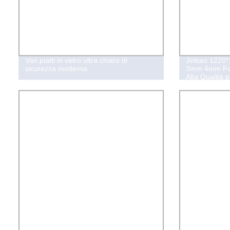
Vari piatti in vetro ultra chiaro di
Jinbao 1220
sicurezza moderna
3mm 4mm Fogli
Alta Qualità 