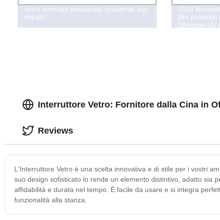
Vetro laminato temperato resistente agli
2024 Richiest
impatti
filtri protett
Obiettivo UV i
fotocamere C
Interruttore Vetro: Fornitore dalla Cina in 
Reviews
L'Interruttore Vetro è una scelta innovativa e di stile per i vostri a
suo design sofisticato lo rende un elemento distintivo, adatto sia pe
affidabilità e durata nel tempo. È facile da usare e si integra per
funzionalità alla stanza.