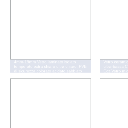
4mm-19mm Vetro laminato isolato
Vetro cerami
temperato extra chiaro ultra chiaro, PVB
ultra-bassa Cc
di sicurezza colorato acidato sabbiato
Ccz Vetro micr
per pareti a tenda e parapetti di balconi