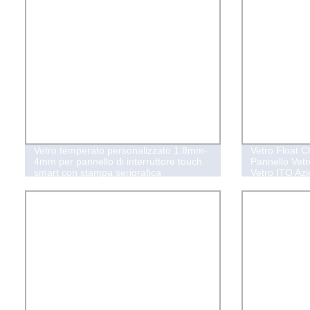
Vetro temperato personalizzato 1.8mm-
Vetro Float C
4mm per pannello di interruttore touch
Pannello Vetr
smart con stampa serigrafica
Vetro ITO Azi