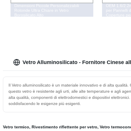
Dimensioni Piccole Personalizzabili
OEM 1.6/2.2
Rotonde Ultra Chiare in Vetro
per Pannelli d
Borosilicato Alto
Coperture per
Vetro Alluminosilicato - Fornitore Cinese al
Il Vetro alluminosilicato è un materiale innovativo e di alta qualit
questo vetro è resistente agli urti, alle alte temperature e agli age
alta qualità, componenti di elettrodomestici e dispositivi elettronici
soddisfacendo le esigenze più esigenti.
Vetro termico
,
Rivestimento riflettente per vetro
,
Vetro termocon