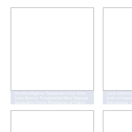
Vendita Migliore Temperato Cina 4mm
Lenti asferich
5mm Bronzo Trasparente Nero Stampa
lenti corrispo
Serigrafica Curva Resistente al Calore
fotocamera, o
Vetro Ceramico per Porta di Camino
Elettrico Piano Cottura