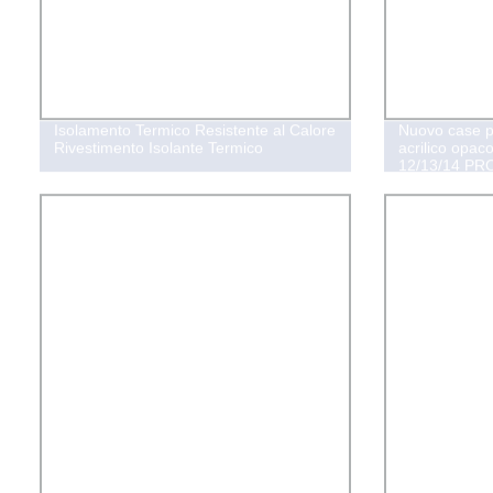
Isolamento Termico Resistente al Calore
Nuovo case pe
Rivestimento Isolante Termico
acrilico opac
12/13/14 PR