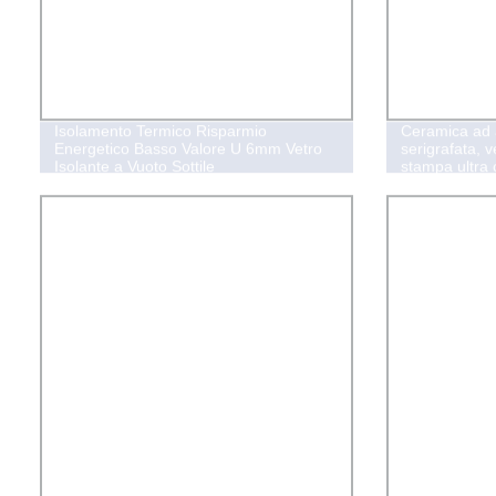
Isolamento Termico Risparmio
Ceramica ad 
Energetico Basso Valore U 6mm Vetro
serigrafata, v
Isolante a Vuoto Sottile
stampa ultra 
schienale cuci