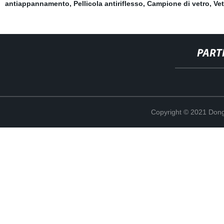
antiappannamento
,
Pellicola antiriflesso
,
Campione di vetro
,
Vet
PART
Copyright © 2021 Dong