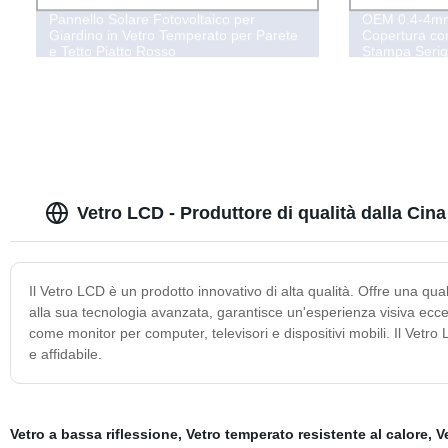
Pannello Solare Fotovoltaico per
OEM 0.4-4mm 
Giardino in Vetro Temperato per Parete
Copertura co
e Tetto Piatto Rosso
Stampa Serig
Vetro LCD - Produttore di qualità dalla Cina
Il Vetro LCD è un prodotto innovativo di alta qualità. Offre una quali
alla sua tecnologia avanzata, garantisce un'esperienza visiva ecce
come monitor per computer, televisori e dispositivi mobili. Il Vetr
e affidabile.
Vetro a bassa riflessione
,
Vetro temperato resistente al calore
,
V