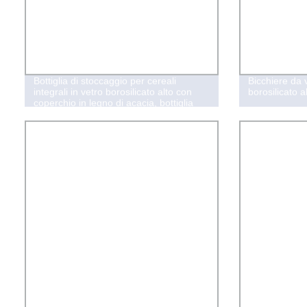
Bottiglia di stoccaggio per cereali
Bicchiere da 
integrali in vetro borosilicato alto con
borosilicato 
coperchio in legno di acacia, bottiglia
per stoccaggio di snack a base di frutta
secca 34oz 37oz