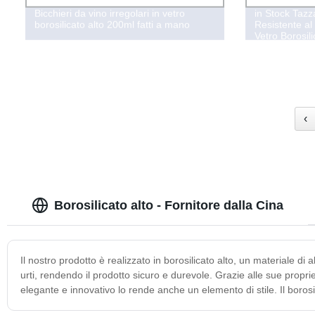
Bicchieri da vino irregolari in vetro
in Stock Tazz
borosilicato alto 200ml fatti a mano
Resistente al
Vetro Borosil
‹
Borosilicato alto - Fornitore dalla Cina
Il nostro prodotto è realizzato in borosilicato alto, un materiale di 
urti, rendendo il prodotto sicuro e durevole. Grazie alle sue propriet
elegante e innovativo lo rende anche un elemento di stile. Il borosi