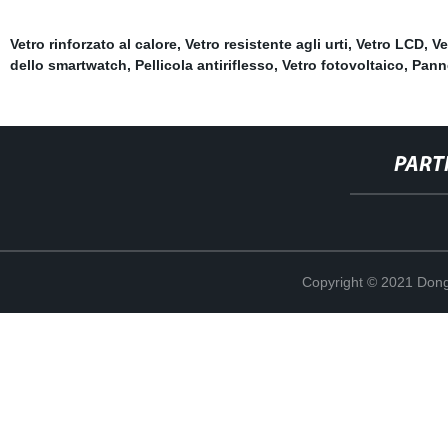
Vetro rinforzato al calore
,
Vetro resistente agli urti
,
Vetro LCD
,
Ve
dello smartwatch
,
Pellicola antiriflesso
,
Vetro fotovoltaico
,
Panne
PART
Copyright © 2021 Dong